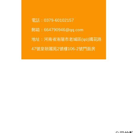
電話：0379-60102157
郵箱：664790946@qq.com
地址：河南省洛陽市老城區(qū)國花路
47號皇朝麗苑2號樓106-2號門面房