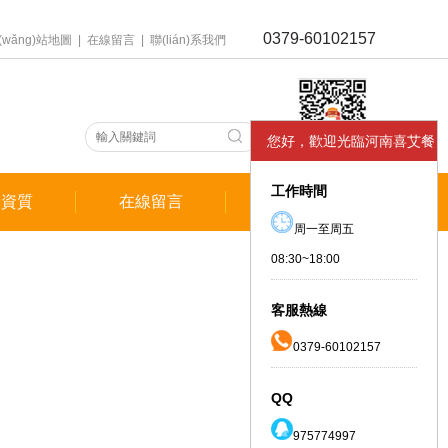
0379-60102157
(wǎng)站地圖
|
在線留言
|
聯(lián)系我們
您好，歡迎光臨河南喜艾餐
飲管理有限公司官方網(wǎng)
工作時間
譽資質
在線留言
聯(lián)系我們
站！喜艾餐飲提醒您:投資有風
周一至周五
08:30~18:00
險，需謹慎。
客服熱線
0379-60102157
QQ
975774997