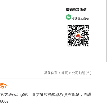
掃碼添加微信
掃碼添加微信
當前位置：
首頁
>
公司動態(tài)
嗎?
方網(wǎng)站！喜艾餐飲提醒您:投資有風險，需謹
007