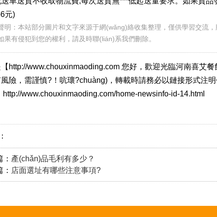
送車送貨不收取物流費,每次送貨無***低起送量要求。如果貨品發(f
6元)
：本站部分圖片和文字來源于網(wǎng)絡收集整理，僅供學習交流，版
，如果有侵犯到您的權利，請及時聯(lián)系我們刪除。
http://www.chouxinmaoding.com 您好，歡迎光臨
風險，需謹慎?！吭瓌?chuàng)，轉載時請務必以鏈接形式
ttp://www.chouxinmaoding.com/home-newsinfo-id-14.html
簽：
篇：
產(chǎn)品毛利有多少？
篇：
店面選址有哪些注意事項?