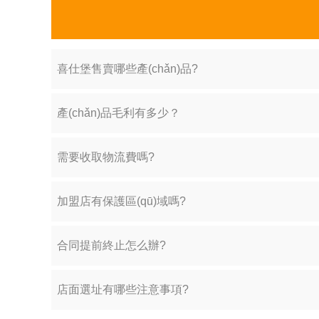
喜仕堡售賣哪些產(chǎn)品?
產(chǎn)品毛利有多少？
需要收取物流費嗎?
加盟店有保護區(qū)域嗎?
合同提前終止怎么辦?
店面選址有哪些注意事項?