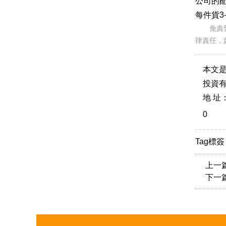
公司的配
每件貨3-
免責聲明
律責任
本文是【
投資有
地 址：h
0
Tag標
上一
下一