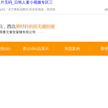
黄片无码_日韩人妻小视频专区三
站！喜艾餐飲提醒您:投資有風險，需謹慎。
網
(tài)
產(chǎn)品展示
加盟案例
榮