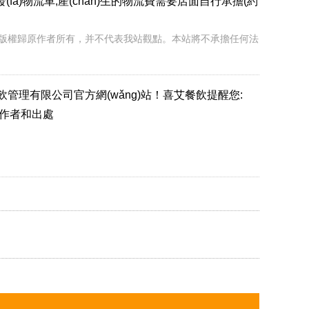
ā)物流車,產(chǎn)生的物流費需要店面自行承擔(約
權歸原作者所有，并不代表我站觀點。本站將不承擔任何法
河南喜艾餐飲管理有限公司官方網(wǎng)站！喜艾餐飲提醒您:
注明作者和出處